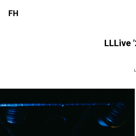
FH
LLLive 
L